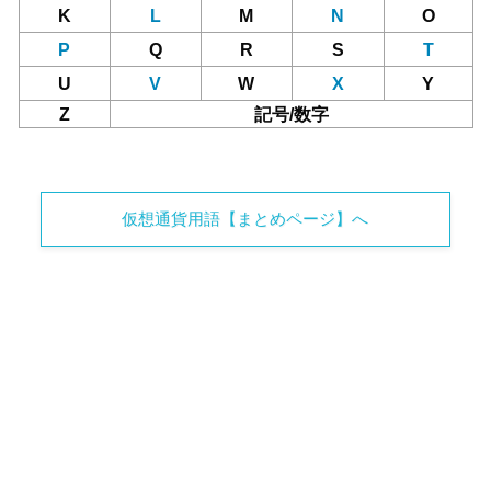
K
L
M
N
O
P
Q
R
S
T
U
V
W
X
Y
Z
記号/数字
仮想通貨用語【まとめページ】へ