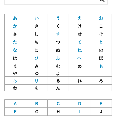
あ
い
う
え
お
か
き
く
け
こ
さ
し
す
せ
そ
た
ち
つ
て
と
な
に
ぬ
ね
の
は
ひ
ふ
へ
ほ
ま
み
む
め
も
や
ゆ
よ
ら
り
る
れ
ろ
わ
を
ん
A
B
C
D
E
F
G
H
I
J