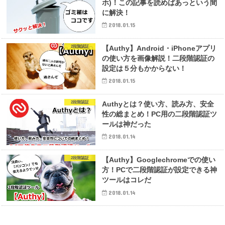
ホ)！この記事を読めばあっという間
に解決！
2018.01.15
2段階認証
【Authy】Android・iPhoneアプリ
の使い方を画像解説！二段階認証の
設定は５分もかからない！
2018.01.15
2段階認証
Authyとは？使い方、読み方、安全
性の総まとめ！PC用の二段階認証ツ
ールは神だった
2018.01.14
2段階認証
【Authy】Googlechromeでの使い
方！PCで二段階認証が設定できる神
ツールはコレだ
2018.01.14