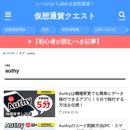
レベル1から始める仮想通貨！
仮想通貨クエスト
menu
search
仮想通貨用語
目次
運営者情報
お問い合わせ
【初心者が読むべき記事】
HOME
タグ : authy
TAG
authy
2段階認証
Authyは機種変更でも簡単にデータ
移行できるアプリ！５分で移行する
方法を伝授！
2018.01.15
2段階認証
Authyのコード削除方法(PC・スマ