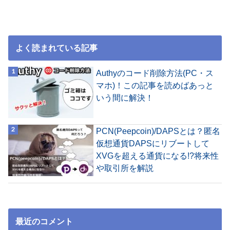
よく読まれている記事
Authyのコード削除方法(PC・ス
マホ)！この記事を読めばあっと
いう間に解決！
PCN(Peepcoin)/DAPSとは？匿名
仮想通貨DAPSにリブートして
XVGを超える通貨になる!?将来性
や取引所を解説
最近のコメント