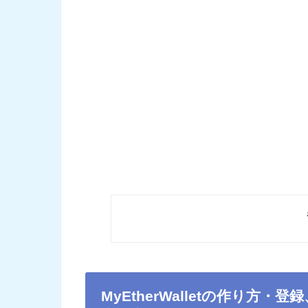
MyEtherWalletの作り