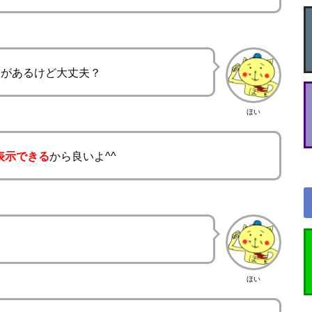
ジがあるけど大丈夫？
ほい
表示できる
から良いよ^^
ほい