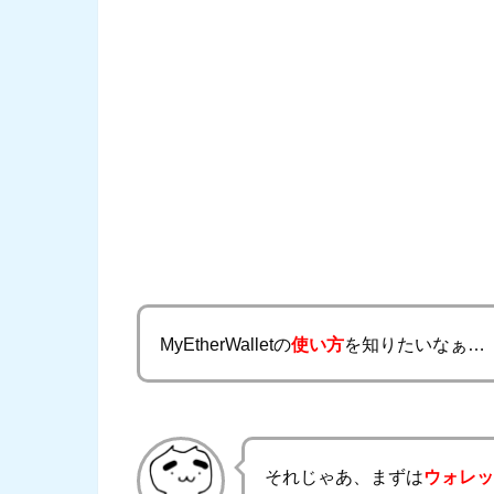
MyEtherWalletの
使い方
を知りたいなぁ…
それじゃあ、まずは
ウォレ