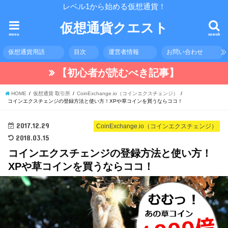
レベル1から始める仮想通貨！
仮想通貨クエスト
menu
search
仮想通貨用語
目次
運営者情報
お問い合わせ
【初心者が読むべき記事】
HOME
仮想通貨 取引所
CoinExchange.io（コインエクスチェンジ）
コインエクスチェンジの登録方法と使い方！XPや草コインを買うならココ！
2017.12.29
CoinExchange.io（コインエクスチェンジ）
2018.03.15
コインエクスチェンジの登録方法と使い方！
XPや草コインを買うならココ！