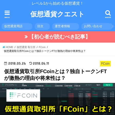
レベル1から始める仮想通貨！
仮想通貨クエスト
menu
search
仮想通貨用語
目次
運営者情報
お問い合わせ
【初心者が読むべき記事】
HOME
仮想通貨 取引所
FCoin
仮想通貨取引所FCoinとは？独自トークンFTが激熱の理由や将来性は？
2018.05.26
2018.06.11
FCoin
仮想通貨取引所FCoinとは？独自トークンFT
が激熱の理由や将来性は？