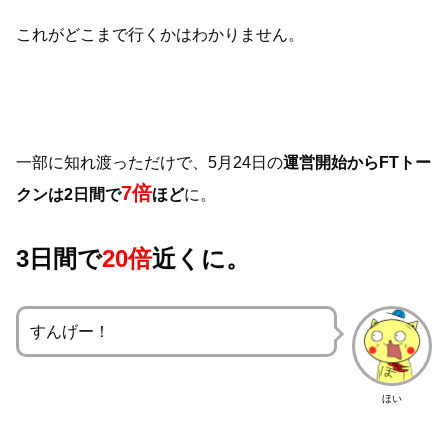
これがどこまで行くかはわかりません。
一部に知れ渡っただけで、5月24日の
運営開始からFTトー
7倍
クンは2日間で
ほど
に。
3日間で
20倍
近くに。
すんげー！
ほい