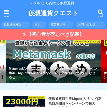
レベル1から始める仮想通貨！
仮想通貨クエスト
menu
search
仮想通貨用語
目次
運営者情報
お問い合わせ
【初心者が読むべき記事】
取引所
Metamask(メタマスク)
Metamask(メタマスク)の使い方まとめ！登録、送金、トークン
マ
追加、MyEhterWallet連携などコレを見れば誰でも使いこなせ
仮
るぜ
ン
Liquid by Quoine
仮想通貨取引所Liquid(リキッド)新
規口座開設キャンペーンで最大