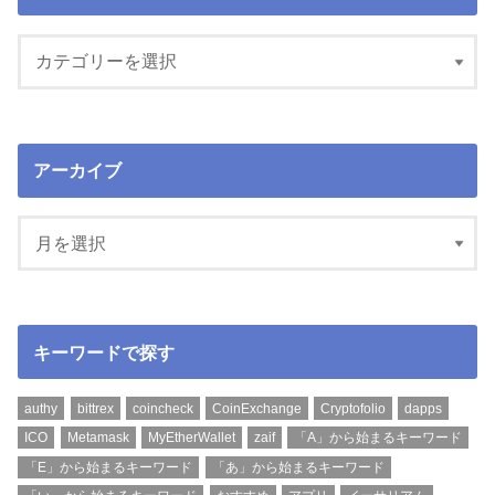
アーカイブ
キーワードで探す
authy
bittrex
coincheck
CoinExchange
Cryptofolio
dapps
ICO
Metamask
MyEtherWallet
zaif
「A」から始まるキーワード
「E」から始まるキーワード
「あ」から始まるキーワード