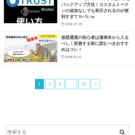
バックアップ方法！カスタムトーク
ンの追加なしでも表示されるのが便
利すぎてヤバいｗ
2018.07.19
おすすめの本
仮想通貨の初心者は漫画本から入る
べし！投資する前に読むべきおすす
めはコレ！
2018.07.17
1
2
3
…
22
>