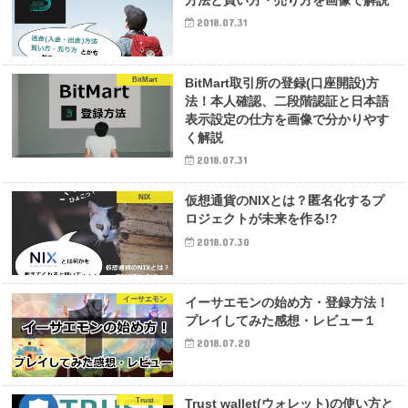
2018.07.31
BitMart
BitMart取引所の登録(口座開設)方
法！本人確認、二段階認証と日本語
表示設定の仕方を画像で分かりやす
く解説
2018.07.31
NIX
仮想通貨のNIXとは？匿名化するプ
ロジェクトが未来を作る!?
2018.07.30
イーサエモン
イーサエモンの始め方・登録方法！
プレイしてみた感想・レビュー１
2018.07.20
Trust
Trust wallet(ウォレット)の使い方と