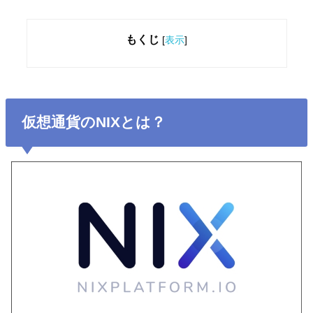
もくじ
[
表示
]
仮想通貨のNIXとは？