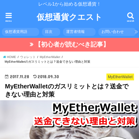
レベル1から始める仮想通貨！
仮想通貨クエスト
menu
search
仮想通貨用語
目次
運営者情報
お問い合わせ
【初心者が読むべき記事】
HOME
ウォレット
MyEtherWallet
MyEtherWalletのガスリミットとは？送金できない理由と対策
2017.11.28
2018.09.30
MyEtherWallet
MyEtherWalletのガスリミットとは？送金で
きない理由と対策