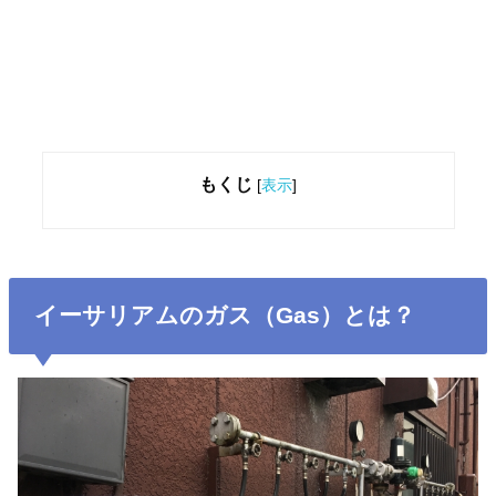
もくじ
[
表示
]
イーサリアムのガス（Gas）とは？