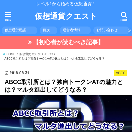
レベル1から始める仮想通貨！
仮想通貨クエスト
menu
search
仮想通貨用語
目次
運営者情報
お問い合わせ
【初心者が読むべき記事】
HOME
仮想通貨 取引所
ABCC
ABCC取引所とは？独自トークンATの魅力とは？マルタ進出してどうなる？
2018.08.31
ABCC
ABCC取引所とは？独自トークンATの魅力と
は？マルタ進出してどうなる？