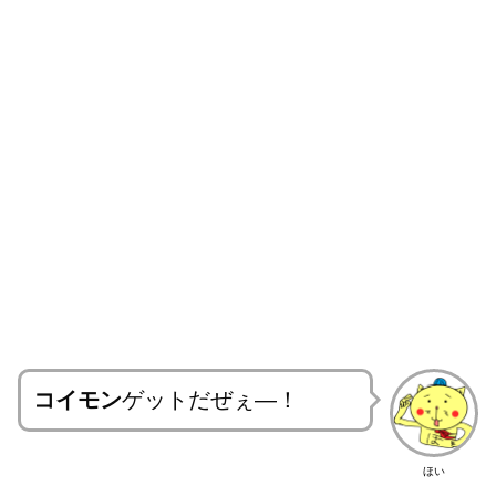
コイモン
ゲットだぜぇ―！
ほい