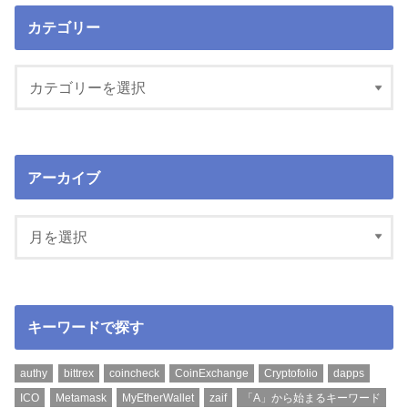
カテゴリー
アーカイブ
キーワードで探す
authy
bittrex
coincheck
CoinExchange
Cryptofolio
dapps
ICO
Metamask
MyEtherWallet
zaif
「A」から始まるキーワード