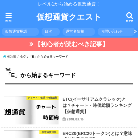
レベル1から始める仮想通貨！
仮想通貨クエスト
menu
search
仮想通貨用語
目次
運営者情報
お問い合わせ
【初心者が読むべき記事】
HOME
タグ : 「E」から始まるキーワード
TAG
「E」から始まるキーワード
チャート・相場・時価総額
ETC(イーサリアムクラシック)と
は？チャート・時価総額ランキング
【仮想通貨】
2018.03.16
仮想通貨用語
ERC20(ERC20トークン)とは？意味