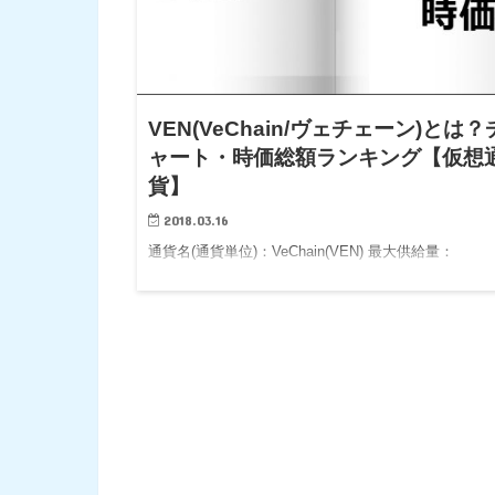
VEN(VeChain/ヴェチェーン)とは？
ャート・時価総額ランキング【仮想
貨】
2018.03.16
通貨名(通貨単位)：VeChain(VEN) 最大供給量：
873,378,637 VEN システム(アルゴリズム)：- 公開日
2017年 公式サイト：https://www.vechain.com/ 仮想
「VEN」…