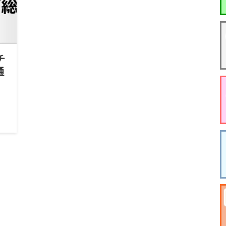
チ
通
：
通貨