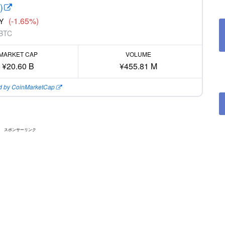
)
(-1.65%)
Y
 BTC
MARKET CAP
VOLUME
¥20.60 B
¥455.81 M
 by CoinMarketCap
スポンサーリンク