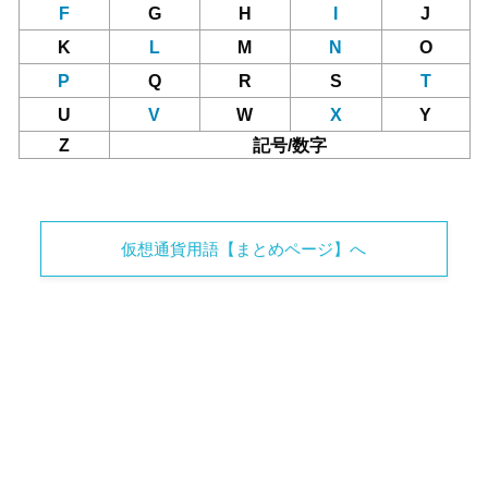
F
G
H
I
J
K
L
M
N
O
P
Q
R
S
T
U
V
W
X
Y
Z
記号/数字
仮想通貨用語【まとめページ】へ