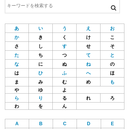
あ
い
う
え
お
か
き
く
け
こ
さ
し
す
せ
そ
た
ち
つ
て
と
な
に
ぬ
ね
の
は
ひ
ふ
へ
ほ
ま
み
む
め
も
や
ゆ
よ
ら
り
る
れ
ろ
わ
を
ん
A
B
C
D
E