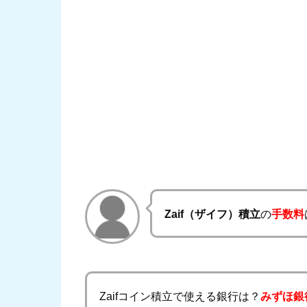
Zaif（ザイフ）積立
の
手数料
Zaifコイン積立で使える
銀行
は？
みずほ銀