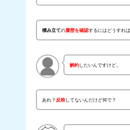
積み立て
の
履歴を確認
するにはどうすれ
解約
したいんですけど。
あれ？
反映
してないんだけど何で？