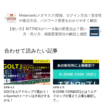
Metamask(メタマスク)登録、ログイン方法！安全性
や復元方法、パスワード変更をわかりやすく解説
【使い方】BITTREXがベータ版の変更点は？買い
方・売り方、画面変更部分の解説と感想
合わせて読みたい記事
エアドロップ
エアドロップ
2018.4.3
2018.5.11
GOLTをエアドロップで貰おう！
D-ZONE COIN(DZC)とは？エア
e-Sportsのトークンは大化けする
ドロップが貰えて上場も確定し
かも！
て…