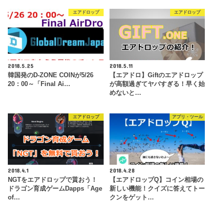
エアドロップ
エアドロップ
2018.5.25
2018.5.11
韓国発のD-ZONE COINが5/26
【エアドロ】Giftのエアドロップ
20：00～「Final Ai…
が高額過ぎてヤバすぎる！早く始
めないと…
エアドロップ
アプリ・ツール
2018.4.1
2018.4.28
NGTをエアドロップで貰おう！
【エアドロップQ】コイン相場の
ドラゴン育成ゲームDapps「Age
新しい機能！クイズに答えてトー
of…
クンをゲット…