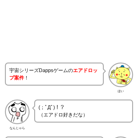
宇宙シリーズDappsゲームの
エアドロッ
プ案件
！
ほい
(；ﾟДﾟ)！？
（エアドロ好きだな）
なんじゃら