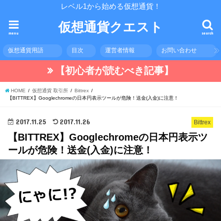
レベル1から始める仮想通貨！
仮想通貨クエスト
menu
search
仮想通貨用語
目次
運営者情報
お問い合わせ
【初心者が読むべき記事】
HOME
仮想通貨 取引所
Bittrex
【BITTREX】Googlechromeの日本円表示ツールが危険！送金(入金)に注意！
2017.11.25
2017.11.26
Bittrex
【BITTREX】Googlechromeの日本円表示ツ
ールが危険！送金(入金)に注意！