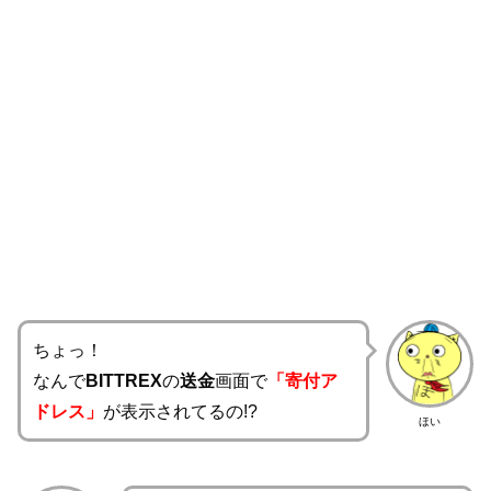
ちょっ！
なんで
BITTREX
の
送金
画面で
「寄付ア
ドレス」
が表示されてるの!?
ほい