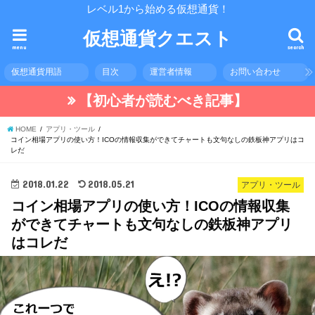
レベル1から始める仮想通貨！
仮想通貨クエスト
menu
search
仮想通貨用語
目次
運営者情報
お問い合わせ
【初心者が読むべき記事】
HOME
アプリ・ツール
コイン相場アプリの使い方！ICOの情報収集ができてチャートも文句なしの鉄板神アプリはコ
レだ
2018.01.22
2018.05.21
アプリ・ツール
コイン相場アプリの使い方！ICOの情報収集
ができてチャートも文句なしの鉄板神アプリ
はコレだ