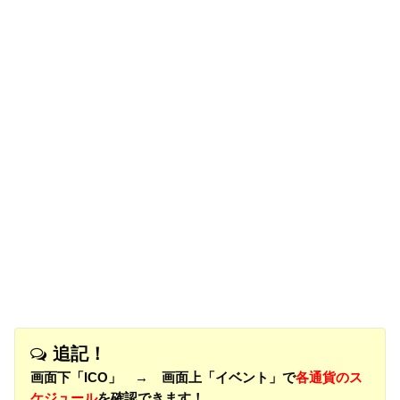
追記！
画面下「ICO」 → 画面上「イベント」で
各通貨のス
ケジュール
を確認できます！