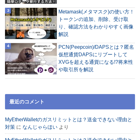
Metamask(メタマスク)の使い方！
トークンの追加、削除、受け取
り、確認方法をわかりやすく画像
解説
PCN(Peepcoin)/DAPSとは？匿名
仮想通貨DAPSにリブートして
XVGを超える通貨になる!?将来性
や取引所を解説
最近のコメント
MyEtherWalletのガスリミットとは？送金できない理由と
対策
に
なんじゃらほい
より
MyEtherWalletのガスリミットとは？送金できない理由と