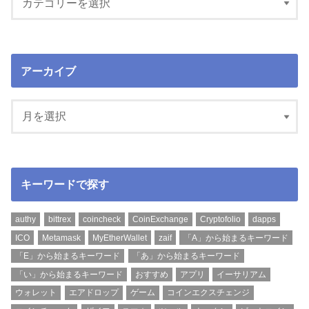
アーカイブ
キーワードで探す
authy
bittrex
coincheck
CoinExchange
Cryptofolio
dapps
ICO
Metamask
MyEtherWallet
zaif
「A」から始まるキーワード
「E」から始まるキーワード
「あ」から始まるキーワード
「い」から始まるキーワード
おすすめ
アプリ
イーサリアム
ウォレット
エアドロップ
ゲーム
コインエクスチェンジ