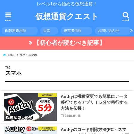
レベル1から始める仮想通貨！
仮想通貨クエスト
menu
search
仮想通貨用語
目次
運営者情報
お問い合わせ
【初心者が読むべき記事】
HOME
タグ : スマホ
TAG
スマホ
2段階認証
Authyは機種変更でも簡単にデータ
移行できるアプリ！５分で移行する
方法を伝授！
2018.01.15
2段階認証
Authyのコード削除方法(PC・スマ