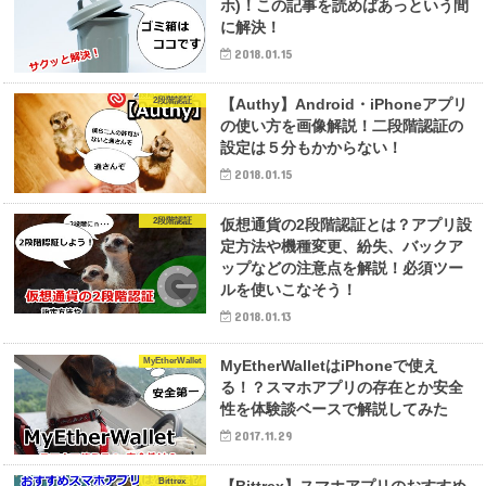
ホ)！この記事を読めばあっという間
に解決！
2018.01.15
2段階認証
【Authy】Android・iPhoneアプリ
の使い方を画像解説！二段階認証の
設定は５分もかからない！
2018.01.15
2段階認証
仮想通貨の2段階認証とは？アプリ設
定方法や機種変更、紛失、バックア
ップなどの注意点を解説！必須ツー
ルを使いこなそう！
2018.01.13
MyEtherWallet
MyEtherWalletはiPhoneで使え
る！？スマホアプリの存在とか安全
性を体験談ベースで解説してみた
2017.11.29
Bittrex
【Bittrex】スマホアプリのおすすめ