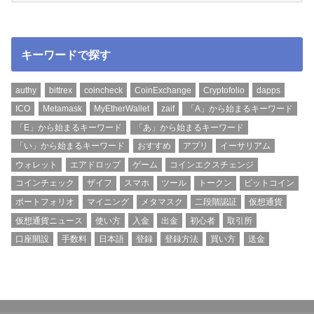
キーワードで探す
authy
bittrex
coincheck
CoinExchange
Cryptofolio
dapps
ICO
Metamask
MyEtherWallet
zaif
「A」から始まるキーワード
「E」から始まるキーワード
「あ」から始まるキーワード
「い」から始まるキーワード
おすすめ
アプリ
イーサリアム
ウォレット
エアドロップ
ゲーム
コインエクスチェンジ
コインチェック
ザイフ
スマホ
ツール
トークン
ビットコイン
ポートフォリオ
マイニング
メタマスク
二段階認証
仮想通貨
仮想通貨ニュース
使い方
入金
出金
初心者
取引所
口座開設
手数料
日本語
登録
登録方法
買い方
送金