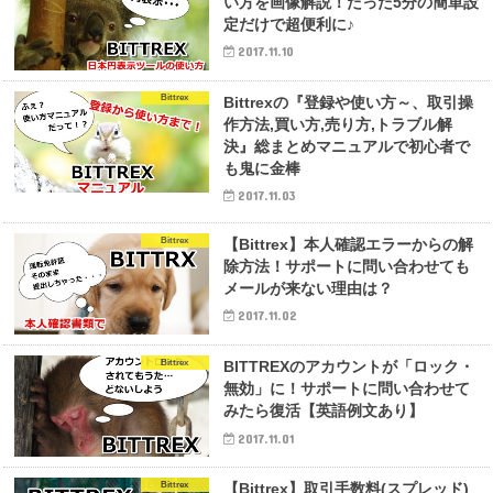
い方を画像解説！たった5分の簡単設
定だけで超便利に♪
2017.11.10
Bittrex
Bittrexの『登録や使い方～、取引操
作方法,買い方,売り方,トラブル解
決』総まとめマニュアルで初心者で
も鬼に金棒
2017.11.03
Bittrex
【Bittrex】本人確認エラーからの解
除方法！サポートに問い合わせても
メールが来ない理由は？
2017.11.02
Bittrex
BITTREXのアカウントが「ロック・
無効」に！サポートに問い合わせて
みたら復活【英語例文あり】
2017.11.01
Bittrex
【Bittrex】取引手数料(スプレッド)