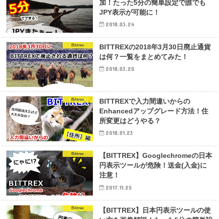
加！たった5分の簡単設定で誰でも
JPY表示が可能に！
2018.03.24
Bittrex
BITTREXの2018年3月30日廃止通貨
は何？一覧をまとめてみた！
2018.03.20
Bittrex
BITTREXで入力間違いからの
Enhancedアップグレード方法！住
所変更はどうやる？
2018.01.23
Bittrex
【BITTREX】Googlechromeの日本
円表示ツールが危険！送金(入金)に
注意！
2017.11.25
Bittrex
【BITTREX】日本円表示ツールの使