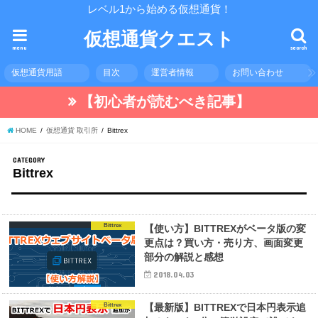
レベル1から始める仮想通貨！
仮想通貨クエスト
menu
search
仮想通貨用語
目次
運営者情報
お問い合わせ
【初心者が読むべき記事】
HOME
仮想通貨 取引所
Bittrex
CATEGORY
Bittrex
Bittrex
【使い方】BITTREXがベータ版の変
更点は？買い方・売り方、画面変更
部分の解説と感想
2018.04.03
Bittrex
【最新版】BITTREXで日本円表示追