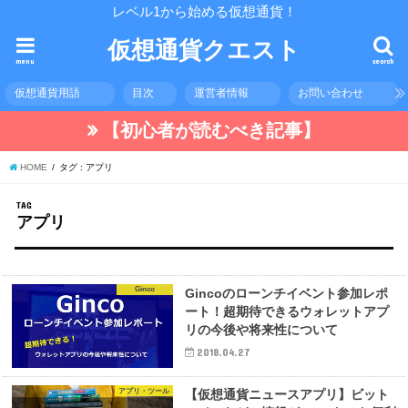
レベル1から始める仮想通貨！
仮想通貨クエスト
menu
search
仮想通貨用語
目次
運営者情報
お問い合わせ
【初心者が読むべき記事】
HOME
タグ : アプリ
TAG
アプリ
Ginco
Gincoのローンチイベント参加レポ
ート！超期待できるウォレットアプ
リの今後や将来性について
2018.04.27
アプリ・ツール
【仮想通貨ニュースアプリ】ビット