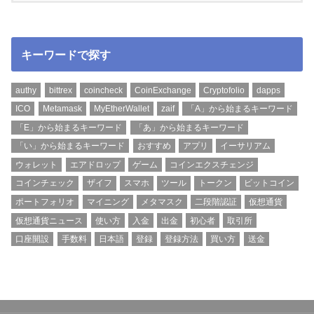
キーワードで探す
authy
bittrex
coincheck
CoinExchange
Cryptofolio
dapps
ICO
Metamask
MyEtherWallet
zaif
「A」から始まるキーワード
「E」から始まるキーワード
「あ」から始まるキーワード
「い」から始まるキーワード
おすすめ
アプリ
イーサリアム
ウォレット
エアドロップ
ゲーム
コインエクスチェンジ
コインチェック
ザイフ
スマホ
ツール
トークン
ビットコイン
ポートフォリオ
マイニング
メタマスク
二段階認証
仮想通貨
仮想通貨ニュース
使い方
入金
出金
初心者
取引所
口座開設
手数料
日本語
登録
登録方法
買い方
送金