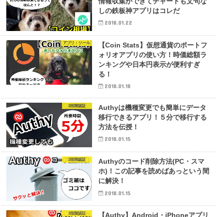
情報収集ができてチャートも文句な
しの鉄板神アプリはコレだ
2018.01.22
アプリ・ツール
【Coin Stats】仮想通貨のポートフ
ォリオアプリの使い方！時価総額ラ
ンキングや日本円表示が便利すぎ
る！
2018.01.18
2段階認証
Authyは機種変更でも簡単にデータ
移行できるアプリ！５分で移行する
方法を伝授！
2018.01.15
2段階認証
Authyのコード削除方法(PC・スマ
ホ)！この記事を読めばあっという間
に解決！
2018.01.15
2段階認証
【Authy】Android・iPhoneアプリ