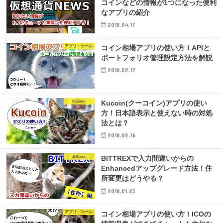
コインなどの情報が1つになった便利
なアプリの紹介
2018.04.17
アプリ・ツール
コイン相場アプリの使い方！APIと
ポートフォリオ管理設定方法を解説
2018.02.17
Kucoin
Kucoin(クーコイン)アプリの使い
方！日本語表示と使えない時の対処
法とは？
2018.02.16
Bittrex
BITTREXで入力間違いからの
Enhancedアップグレード方法！住
所変更はどうやる？
2018.01.23
アプリ・ツール
コイン相場アプリの使い方！ICOの