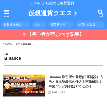
レベル1から始める仮想通貨！
仮想通貨クエスト
menu
search
仮想通貨用語
目次
運営者情報
お問い合わせ
【初心者が読むべき記事】
HOME
タグ : Binance
TAG
Binance
Binance
Binance取引所の登録(口座開設）方
法と日本語表示の仕方を画像解説！
中国だけど評判はどうなの？
2017.12.20