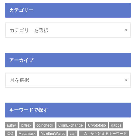
カテゴリー
アーカイブ
キーワードで探す
authy
bittrex
coincheck
CoinExchange
Cryptofolio
dapps
ICO
Metamask
MyEtherWallet
zaif
「A」から始まるキーワード